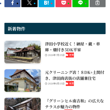
新着物件
津田小学校近く！納屋・蔵・車
庫・畑付き5DK平家
2026年7月15日
売買
元クリーニング店！８DK+土間付
き、津田商店街の店舗兼住宅
2026年6月15日
売買
『グリーンヒル南吉和』の広大な
テラスが魅力の物件