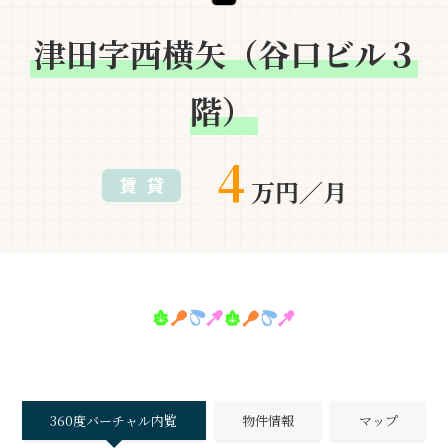
津田字西横矢（谷口ビル３
階）
4
万円／月
360度バーチャル内覧
物件情報
マップ