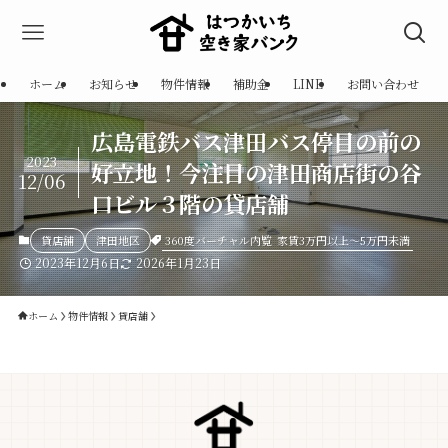
ホーム
お知らせ
物件情報
補助金
LINE
お問い合わせ
広島電鉄バス津田バス停目の前の
2023
好立地！今注目の津田商店街の谷
12/06
口ビル３階の貸店舗
360度バーチャル内覧
家賃3万円以上～5万円未満
貸店舗
津田地区
2023年12月6日
2026年1月23日
ホーム
物件情報
貸店舗