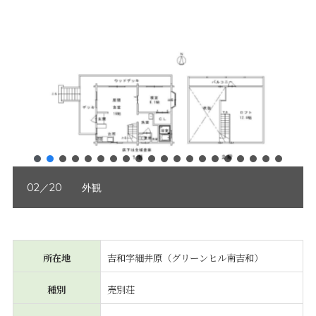
02／20 外観
所在地
吉和字細井原（グリーンヒル南吉和）
種別
売別荘