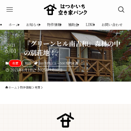
ホーム
お知らせ
物件情報
補助金
LINE
お問い合わせ
『グリーンヒル南吉和』森林の中
2021
6/01
の別荘地！
300万円以上～500万円未満
売買
別荘
2021年6月1日
2025年9月10日
ホーム
物件情報
売買