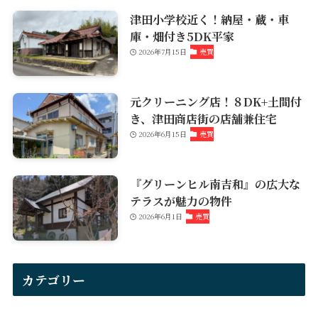
津田小学校近く！納屋・蔵・車
庫・畑付き5DK平家
2026年7月15日
売買
元クリーニング店！８DK+土間付
き、津田商店街の店舗兼住宅
2026年6月15日
売買
『グリーンヒル南吉和』の広大な
テラスが魅力の物件
2026年6月1日
売買
カテゴリー