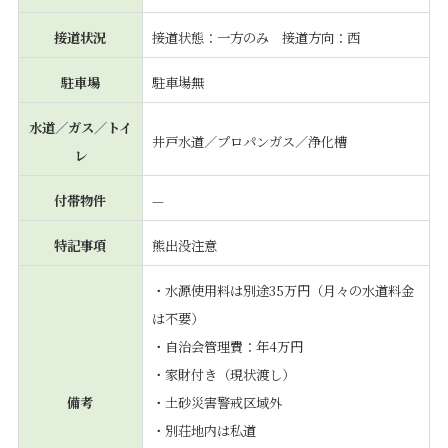
接道状況
接道状態：一方のみ 接道方向：西
駐車場
駐車場無
水道／ガス／トイ
井戸水道／プロパンガス／浄化槽
レ
付帯物件
—
特記事項
熊出没注意
・水源使用料は別途35万円（月々の水道料金
は不要）
・自治会管理費：年4万円
・家財付き（現状渡し）
備考
・土砂災害警戒区域外
・別荘地内は私道