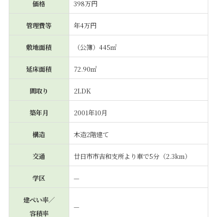
価格
398万円
管理費等
年4万円
敷地面積
（公簿）445㎡
延床面積
72.90㎡
間取り
2LDK
築年月
2001年10月
構造
木造2階建て
交通
廿日市市吉和支所より車で5分（2.3km）
学区
—
建ぺい率／
—
容積率