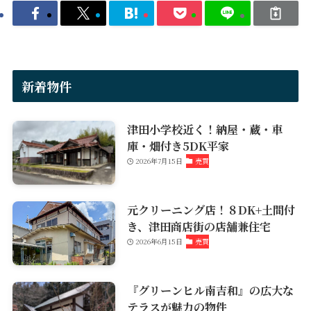
新着物件
津田小学校近く！納屋・蔵・車
庫・畑付き5DK平家
2026年7月15日
売買
元クリーニング店！８DK+土間付
き、津田商店街の店舗兼住宅
2026年6月15日
売買
『グリーンヒル南吉和』の広大な
テラスが魅力の物件