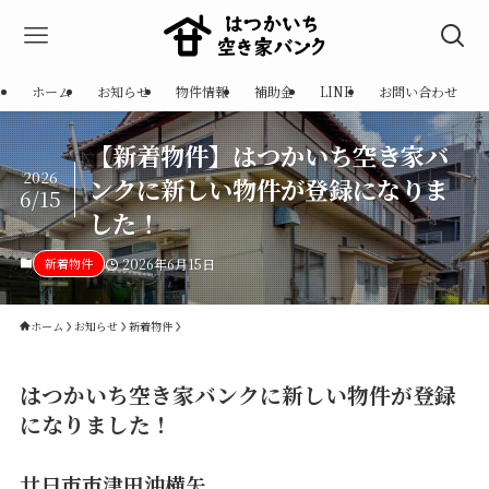
ホーム
お知らせ
物件情報
補助金
LINE
お問い合わせ
【新着物件】はつかいち空き家バ
2026
ンクに新しい物件が登録になりま
6/15
した！
新着物件
2026年6月15日
ホーム
お知らせ
新着物件
はつかいち空き家バンクに新しい物件が登録
になりました！
廿日市市津田沖横矢