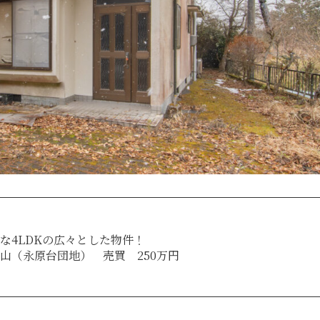
な4LDKの広々とした物件！
山（永原台団地） 売買 250万円