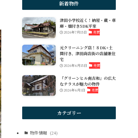
新着物件
津田小学校近く！納屋・蔵・車
庫・畑付き5DK平家
2026年7月15日
売買
元クリーニング店！８DK+土
間付き、津田商店街の店舗兼住
宅
2026年6月15日
売買
『グリーンヒル南吉和』の広大
なテラスが魅力の物件
2026年6月1日
売買
カテゴリー
物件情報
(24)