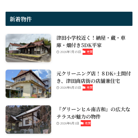
新着物件
津田小学校近く！納屋・蔵・車
庫・畑付き5DK平家
2026年7月15日
売買
元クリーニング店！８DK+土間付
き、津田商店街の店舗兼住宅
2026年6月15日
売買
『グリーンヒル南吉和』の広大な
テラスが魅力の物件
2026年6月1日
売買