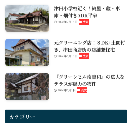
津田小学校近く！納屋・蔵・車
庫・畑付き5DK平家
2026年7月15日
売買
元クリーニング店！８DK+土間付
き、津田商店街の店舗兼住宅
2026年6月15日
売買
『グリーンヒル南吉和』の広大な
テラスが魅力の物件
2026年6月1日
売買
カテゴリー