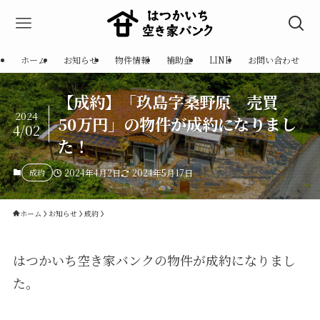
ホーム
お知らせ
物件情報
補助金
LINE
お問い合わせ
【成約】「玖島字桑野原 売買
2024
50万円」の物件が成約になりまし
4/02
た！
成約
2024年4月2日
2024年5月17日
ホーム
お知らせ
成約
はつかいち空き家バンクの物件が成約になりまし
た。